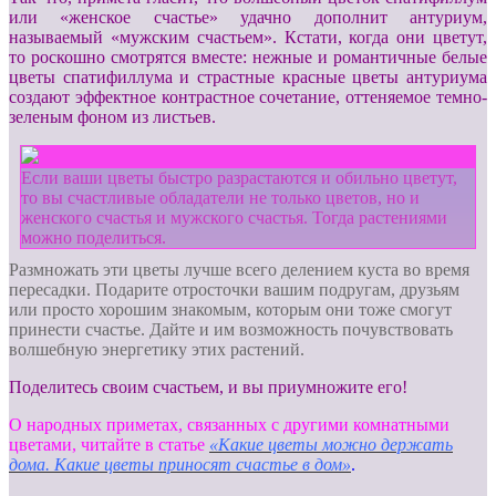
или «женское счастье» удачно дополнит антуриум,
называемый «мужским счастьем». Кстати, когда они цветут,
то роскошно смотрятся вместе: нежные и романтичные белые
цветы спатифиллума и страстные красные цветы антуриума
создают эффектное контрастное сочетание, оттеняемое темно-
зеленым фоном из листьев.
Если ваши цветы быстро разрастаются и обильно цветут,
то вы счастливые обладатели не только цветов, но и
женского счастья и мужского счастья. Тогда растениями
можно поделиться.
Размножать эти цветы лучше всего делением куста во время
пересадки. Подарите отросточки вашим подругам, друзьям
или просто хорошим знакомым, которым они тоже смогут
принести счастье. Дайте и им возможность почувствовать
волшебную энергетику этих растений.
Поделитесь своим счастьем, и вы приумножите его!
О народных приметах, связанных с другими комнатными
цветами, читайте в статье
«Какие цветы можно держать
дома. Какие цветы приносят счастье в дом»
.