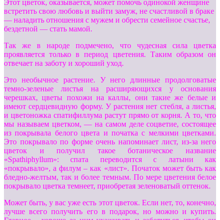
Этот цветок, оказывается, может помочь одинокой женщине
встретить свою любовь и выйти замуж, не счастливой в браке
— наладить отношения с мужем и обрести семейное счастье,
бездетной — стать мамой.
Так же в народе подмечено, что чудесная сила цветка
проявляется только в период цветения. Таким образом он
отвечает на заботу и хороший уход.
Это необычное растение. У него длинные продолговатые
темно-зеленые листья на расширяющихся у основания
черешках, цветы похожи на каллы, они такие же белые и
имеют сердцевидную форму. У растения нет стебля, а листья,
и цветоножка спатифиллума растут прямо от корня. А то, что
мы называем цветком, — на самом деле соцветие, состоящее
из покрывала белого цвета и початка с мелкими цветками.
Это покрывало по форме очень напоминает лист, из-за него
цветок и получил такое ботаническое название
«Spathiphyllum»: спата переводится с латыни как
«покрывало», а филум – как «лист». Початок может быть как
бледно-желтым, так и более темным. По мере цветения белое
покрывало цветка темнеет, приобретая зеленоватый оттенок.
Может быть, у вас уже есть этот цветок. Если нет, то, конечно,
лучше всего получить его в подарок, но можно и купить.