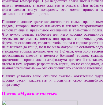
комнатная температура. При недостатке влаги листья сначала
начнут поникать, а затем желтеть и опадать. При избытке
влаги листья могут почернеть, это может привести к
загниванию и гибели цветка.
Пышное и долгое цветение достигается только правильным
уходом, который помимо влажного и теплого микроклимата
включает еще и правильное освещение и грамотный полив.
Что нужно делать: выберите для него хорошо освещенное
место, но не ставить цветок под прямые солнечные лучи,
беречь от сквозняков, следить чтобы почва в горшке растения
не высыхала до конца, но и не была мокрой, не оставлять воду
в поддоне горшка дольше, чем на 1-2 часа, ежегодно весной
пересаживать цветок в немного больший горшок (размер
цветочного горшка для спатифиллума должен быть таким,
чтобы в нем хорошо разрастались корни, но не свободным, а
немного тесноватым) — это обеспечит его красивое цветение.
В таких условиях ваше «женское счастье» обязательно будет
хорошо расти, расцветать и проявлять свою волшебную
энергетику.
Цветок «Мужское счастье»