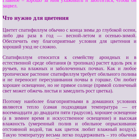
Главное – хорошо за ним ухаживать и заботиться, чтобы он
зацвел.
Что нужно для цветения
Цветет спатифиллум обычно с конца зимы до глубокой осени,
либо два раза в год — весной-летом и осенью-зимой.
Обеспечить ему благоприятные условия для цветения и
хороший уход не сложно.
Спатифиллум относится к семейству ароидных и в
естественной среде обитания (в тропиках) растет вдоль рек и
ручьев, на влажных и заболоченных почвах. Как и любое
тропическое растение спатифиллум требует обильного полива
и не переносит пересушивания почвы в горшке. Он любит
хорошее освещение, но не прямое солнце (прямой солнечный
свет может обжечь листья и замедлить рост цветка).
Поэтому наиболее благоприятными в домашних условиях
являются тепло (самая подходящая температура — от
восемнадцати до двадцати пяти градусов), хорошее освещение
(а в зимнее время и искусственное освещение) и высокая
влажность (умеренный полив и обильное опрыскивание
отстоянной водой, так как цветок любит влажный воздух).
Такую температуру весьма легко поддерживать – это обычная