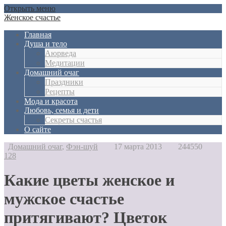
Открыть меню
Женское счастье
Главная
Душа и тело
Aюрведа
Медитации
Домашний очаг
Праздники
Рецепты
Мода и красота
Любовь, семья и дети
Секреты счастья
О сайте
Домашний очаг
,
Фэн-шуй
17 марта 2013
244550
128
Какие цветы женское и
мужское счастье
притягивают? Цветок