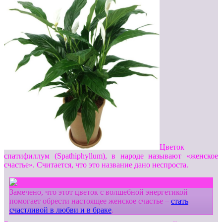
Цветок
спатифиллум (Spathiphyllum), в народе называют «женское
счастье». Считается, что это название дано
неспроста.
Замечено, что этот цветок с волшебной энергетикой
помогает обрести настоящее женское счастье –
стать
счастливой в любви и в браке
.