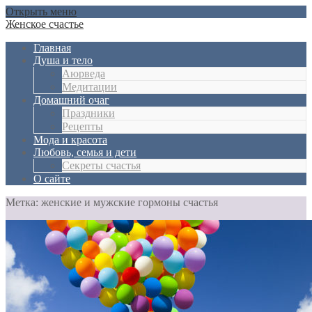
Открыть меню
Женское счастье
Главная
Душа и тело
Aюрведа
Медитации
Домашний очаг
Праздники
Рецепты
Мода и красота
Любовь, семья и дети
Секреты счастья
О сайте
Метка: женские и мужские гормоны счастья