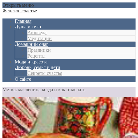
Открыть меню
Женское счастье
Главная
Душа и тело
Aюрведа
Медитации
Домашний очаг
Праздники
Рецепты
Мода и красота
Любовь, семья и дети
Секреты счастья
О сайте
Метка: масленица когда и как отмечать