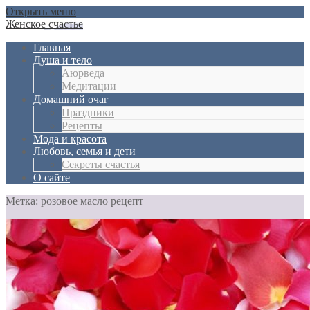
Открыть меню
Женское счастье
Главная
Душа и тело
Aюрведа
Медитации
Домашний очаг
Праздники
Рецепты
Мода и красота
Любовь, семья и дети
Секреты счастья
О сайте
Метка: розовое масло рецепт